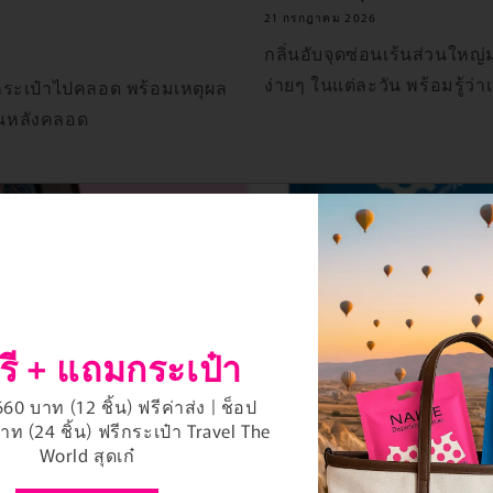
21 กรกฎาคม 2026
กลิ่นอับจุดซ่อนเร้นส่วนใหญ่ม
ง่ายๆ ในแต่ละวัน พร้อมรู้ว่
มกระเป๋าไปคลอด พร้อมเหตุผล
ื้นหลังคลอด
รี + แถมกระเป๋า
0 บาท (12 ชิ้น) ฟรีค่าส่ง | ช็อป
ท (24 ชิ้น) ฟรีกระเป๋า Travel The
World สุดเก๋