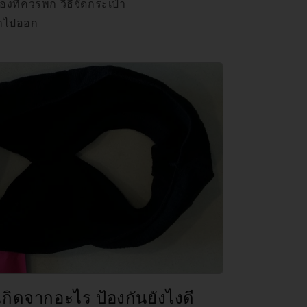
องที่ควรพก วิธีจัดกระเป๋า
เอาไปออก
 เกิดจากอะไร ป้องกันยังไงดี