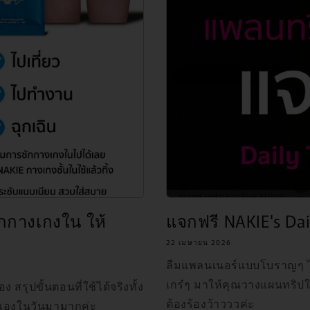
กกางเกงใน ให้
แจกฟรี NAKIE's Dai
22 เมษายน 2026
ลืมแพลนเนอร์แบบโบราญๆ ได้
เกร๋ๆ มาให้คุณวางแผนทริป
ง สรุปขั้นตอนที่ใช้ได้จริงทั้ง
ต้องร้องว้าวววค่ะ
วเองในวันมามากค่ะ