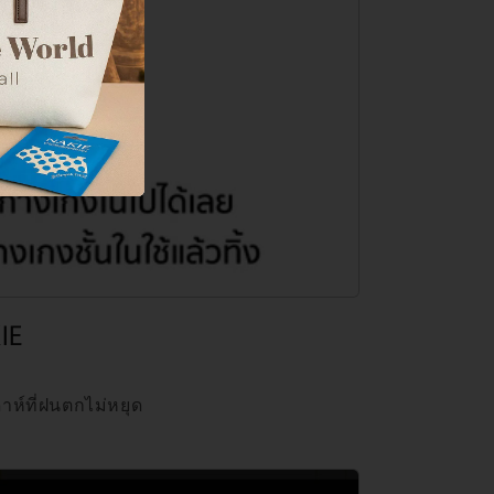
IE
าห์ที่ฝนตกไม่หยุด