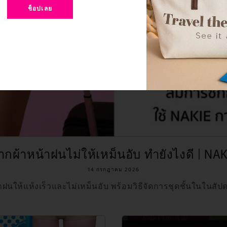
ช็อปเลย
ากผ้าหน้าฝนไม่ให้เหม็นอับ ทำยังไงดี | NAK
14 กรกฎาคม 2026
าฝนให้แห้งเร็วและไม่เหม็นอับ พร้อมวิธีจัดการชุดชั้นในในสัปด