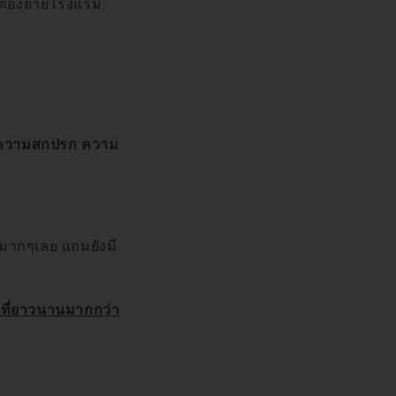
าะต้องย้ายโรงแรม
้ความสกปรก ความ
วมากๆเลย แถมยังมี
นที่ยาวนานมากกว่า