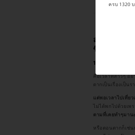
ครบ 1320 บา
สาเหตุของปัญ
ขึ้นหลังการไป
1. การรักษาควา
คือเวลาที่สาวๆ อย่า
ตากเป็นเรื่องเป็นรา
แต่พอเวลาไปเที่ยว
ไม่ได้พกไปด้วยเพรา
ตามที่เคยทำๆมา
หรือตอนตากก็เช่นกั