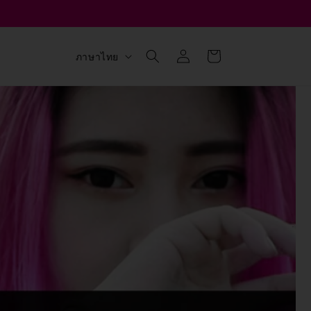
เข้าสู่
ตะกร้า
ภ
ภาษาไทย
ระบบ
สินค้า
า
ษ
า