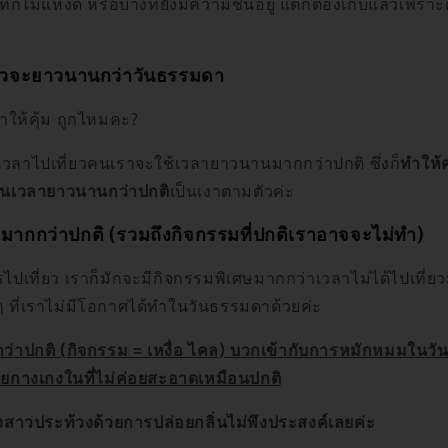
ก็ไม่แห้งดี หรือบางทียังมีความชื้นอยู่ แต่ก็ต้องเก็บแล้วเพร
ที่ยวจะยาวนานกว่าวันธรรมดา
เอาให้คุ้ม ถูกไหมคะ?
วลาไปเที่ยวคนเราจะใช้เวลายาวนานมากกว่าปกติ ซึ่งก็
ทำให
ป็นเวลายาวนานกว่าปกติ
เป็นเงาตามตัวค่ะ
มากกว่าปกติ (รวมถึงกิจกรรมที่ปกติเราอาจจะไม่ทำ)
ปเที่ยว เราก็มักจะมีกิจกรรมพิเศษมากกว่าเวลาไม่ได้ไปเที่ย
ที่เราไม่มีโอกาศได้ทำในวันธรรมดาด้วยค่ะ
กว่าปกติ (กิจกรรม = เหงื่อ ไคล) บวกเข้ากับการหมักหมมในวั
วยกางเกงในที่ไม่ค่อยสะอาดเหมือนปกติ
งสาวประท้วงด้วยการปล่อยกลิ่นไม่พึงประสงค์เลยค่ะ