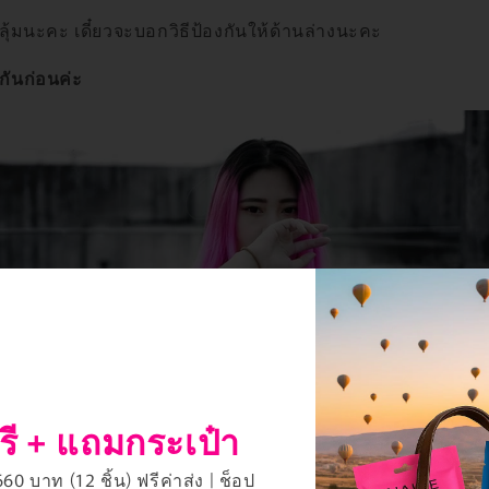
กลุ้มนะคะ เดี๋ยวจะบอกวิธีป้องกันให้ด้านล่างนะคะ
ุกันก่อนค่ะ
รี + แถมกระเป๋า
0 บาท (12 ชิ้น) ฟรีค่าส่ง | ช็อป