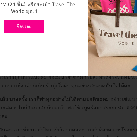
ท (24 ชิ้น) ฟรีกระเป๋า Travel The
World สุดเก๋
ช็อปเลย
หากลิ่นที่อวัยวะเพศหญิง (ชายก็เป็นนะคะ) 
เที่ยว
มสะอาดไม่เป็นไปตามปกติ
งเราอยู่กับบ้านนะคะ ก็จะมีน้ำยาซักความสะอาดผ้ายี่ห้อที่มั่นใจ
ว ตากแห้งแล้วก็เก็บเข้าตู้เสื้อผ้า ทุกอย่างสะอาดมั่นใจได้ค่ะ
แล้ว บางครั้ง เราก็ทำทุกอย่างไม่ได้ตามปกตินะคะ
อย่างเช่น บา
ะคิดว่าไม่กี่วันก็กลับบ้านแล้ว พอใช้สบู่หรือยาสระผมซัก
ความ
นะคะ
นค่ะ ตากที่บ้าน ถ้าไม่แห้งก็ตากต่อค่ะ แต่ถ้าต้องตากที่โรงแ