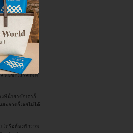
ที่มักจะเกิด
 พอซักเสร็จก็มีที่
งทีน้ำยาซักเราก็
สะอาดก็เลยไม่ได้
รม (หรือห้องพักรวม