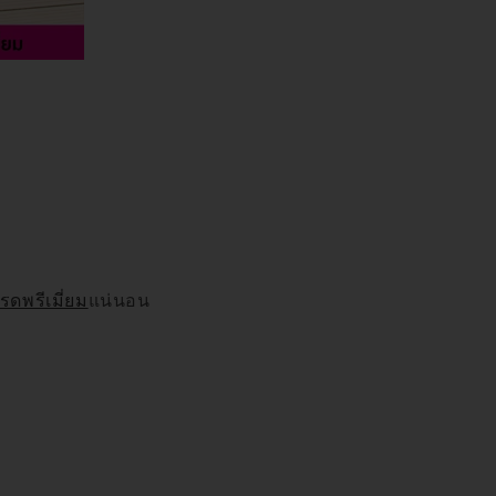
รดพรีเมี่ยม
แน่นอน