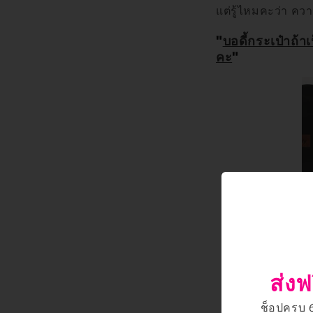
แต่รู้ไหมคะว่า ควา
"
บอดี้กระเป๋าถ้
คะ
"
ส่งฟ
ช็อปครบ 66