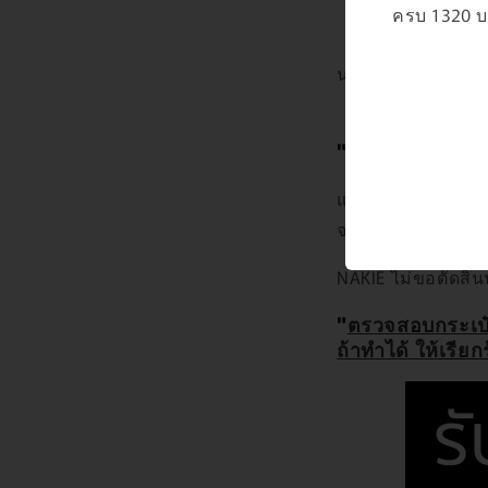
ครบ 1320 บา
นอกจากนั้นแล้ว
"
ความเสียหายที
แต่เอ... เครื่องบิ
จริงๆ แล้วก็มีแต่ตอ
NAKIE ไม่ขอตัดสิน
"
ตรวจสอบกระเป๋า
ถ้าทำได้ ให้
เรีย