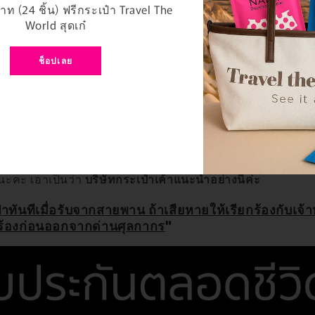
ท (24 ชิ้น) ฟรีกระเป๋า Travel The
World สุดเก๋
ช็อปเลย
่เกิดจากการขนส่งจากยานพาหนะ
" ก็ไม่เข้าเงื่อนไขรับป
นก็ถือว่าเป็นยานพาหนะนะคะ แล้วกระเป๋าเดินทางที่ซื้อมาแพงๆ 
นที่โหลดขึ้นเครื่องเท่านั้นล่ะค่ะ เวลาลากทั่วๆไปไม่พังอยู่แล้ว
นะคะ เอาเป็นว่า
บริษัทกระเป๋าเค้าแนะนำอย่างนี้ค่ะ
ทันทีเมื่อรับจากสายพาน ถ้าเสียหายให้เรียกร้องกับเจ้
กร้องก่อนออกจากด่านศุลกากร
"