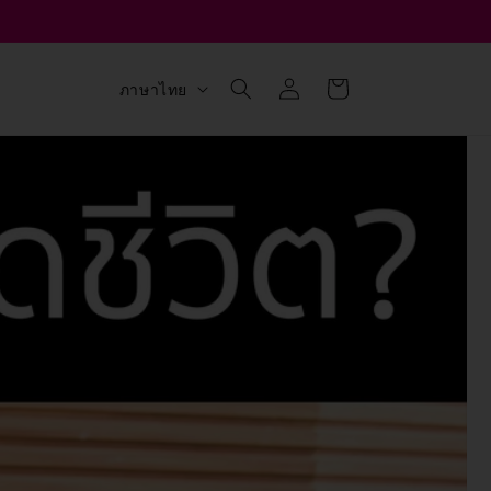
เข้าสู่
ตะกร้า
ภ
ภาษาไทย
ระบบ
สินค้า
า
ษ
า