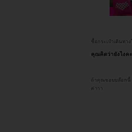
ซื้อกระเป๋าเดินทา
คุณคิดว่ายังไงคะ
ถ้าคุณชอบบล๊อกนี
ค่าาา