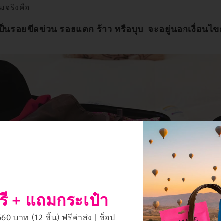
มจริงคือ
าเป็นรอยขีดข่วน รอยแตก ร้าว หรือบุบ จะ
อยู่นอกเงื่อนไ
รี + แถมกระเป๋า
0 บาท (12 ชิ้น) ฟรีค่าส่ง | ช็อป