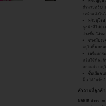
ทริปญี่ปุ่น
สำหรับทริปแบบ
รอผ้าแห้งในโร
ทริปยุโรป 
ลูกค้าที่ไปบ่
ว่างขึ้น ใส่ข
ช่วงมีประ
อยู่ในลิ้นชัก
เตรียมกระ
หยิบใช้ทีละชิ
ตลอดช่วงอยู
ซื้อเผื่อคน
ฟื้น ได้ใส่ชิ้
คำถามที่ลูกค้
NAKIE ต่างจาก