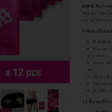
NAKIE คือกางเกง
จริง
นุ่ม โปร่ง ไ
เก่ง ไม่ใช่กาง
รายละเอียดของ 
สี: ดำล้ว
จำนวน: 12 
อากาศเข้า
ขนาด: ฟรีไ
44"
เนื้อผ้า: 
ใช้กับผ้าอ
ส่ง EMS ฟร
12 ชิ้น พอดีกั