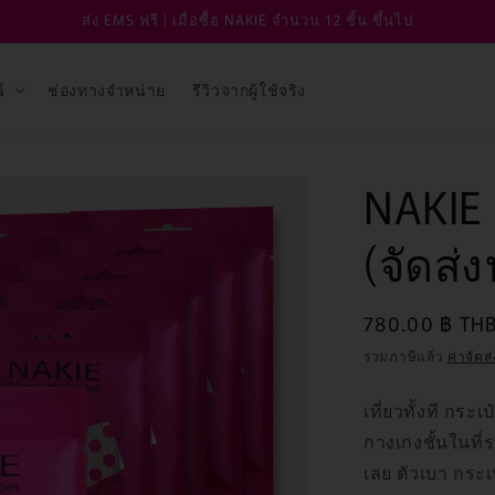
ส่ง EMS ฟรี | เมื่อซื้อ NAKIE จำนวน 12 ชิ้น ขึ้นไป
์
ช่องทางจำหน่าย
รีวิวจากผู้ใช้จริง
NAKIE 
(จัดส่ง
ราคา
780.00 ฿ TH
ปกติ
รวมภาษีแล้ว
ค่าจัดส่
เที่ยวทั้งที กระ
กางเกงชั้นในที่ร
เลย ตัวเบา กระเป๋