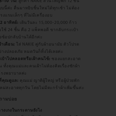
 8-10 วัน:
ลูกค้า NAKIE ส่วนใหญ่พก 12 ชิ้น
นี้ค่ะ ตื่นมาหยิบชิ้นใหม่ได้ทุกเช้า ไม่ต้อง
งแรมเล็กๆ ที่ไม่มีเครื่องอบ
2 อาทิตย์:
เดินวันละ 15,000-20,000 ก้าว
อยใช้ 24 ชิ้น คือ 2 แพ็คพอดี ขากลับกระเป๋า
องช้อปกลับบ้านได้อีกค่ะ
จำเดือน:
ใส่ NAKIE คู่กับผ้าอนามัย ตัวโปรด
อย่างปลอดภัย หมดวันก็ทิ้งได้เลยค่ะ
เป๋าไปคลอดหรือเฝ้าคนไข้:
ซองแยกสะอาด
้น ทั้งคุณแม่และคนเฝ้าไม่ต้องคิดเรื่องซักผ้า
่โรงพยาบาลค่ะ
ที่คุณดูแล:
คุณแม่ ญาติผู้ใหญ่ หรือผู้ป่วยพัก
นใหม่สะอาดทุกวัน โดยไม่มีตะกร้าผ้าเพิ่มขึ้นค่ะ
าถามบ่อย
กางเกงในกระดาษยังไง