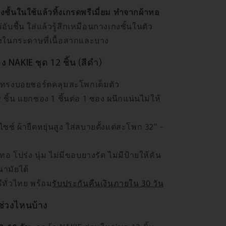
ชั้นในใช้แล้วทิ้งเกรดพรีเมี่ยม ทำจากผ้าทอ
ม่อับชื้น ใส่แล้วรู้สึกเหมือนกางเกงชั้นในตัว
เกงในกระดาษที่เนื้อสากและบาง
NAKIE ชุด 12 ชิ้น (สีดำ)
น ทรงบอยชอร์ตคลุมสะโพกเต็มตัว
ชิ้น แยกซอง 1 ชิ้นต่อ 1 ซอง ผนึกแน่นไม่ให้
ซซ์ ผ้ายืดหยุ่นสูง ใส่สบายตั้งแต่สะโพก 32" -
ผ้าทอ โปร่ง นุ่ม ไม่มีขอบยางรัด ไม่มีป้ายให้คัน
นามัยได้
ีทั่วไทย พร้อม
รับประกันคืนเงินภายใน 30 วัน
บช่วงไหนบ้าง