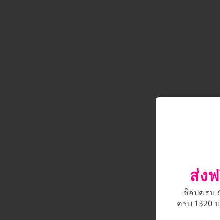
ส่งฟ
ช็อปครบ 66
ครบ 1320 บา