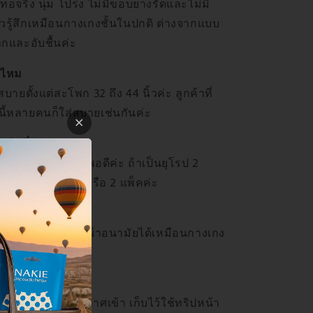
อจริง นุ่ม โปร่ง ไม่มีขอบยางรัดและไม่มี
ล้วรู้สึกเหมือนกางเกงชั้นในปกติ ต่างจากแบบ
ากและอับชื้นค่ะ
ิงไหม
่สบายตั้งแต่สะโพก 32 ถึง 44 นิ้วค่ะ ลูกค้าที่
ี้หลายคนก็ใส่สบายเช่นกันค่ะ
ริปกี่วัน
งญี่ปุ่นใช้ 12 ชิ้นพอดีค่ะ ถ้าเป็นยุโรป 2
อะ แนะนำ 24 ชิ้น หรือ 2 แพ็คค่ะ
ได้ไหม
ทอกระชับพอดีตัว ติดผ้าอนามัยได้เหมือนกางเกง
หน
่นในซองไม่ให้อากาศเข้า เก็บไว้ใช้ทริปหน้า