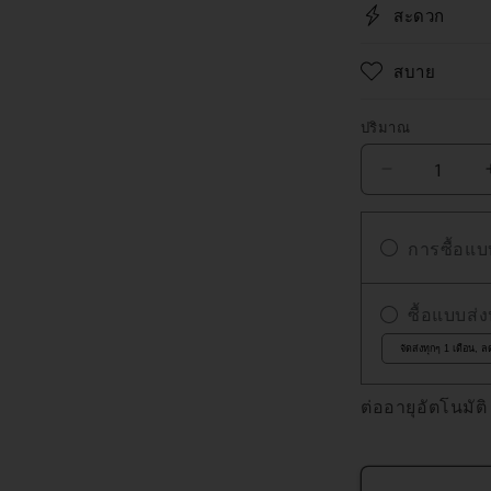
สะดวก
สบาย
ปริมาณ
ปริมาณ
ลด
ปริมาณ
การซื้อแบบ
สำหรับ
NAKIE
ชุด
ซื้อแบบส่
12
ชิ้น
(BLACK)
ต่ออายุอัตโนมัติ
(จัด
ส่ง
ฟรี)