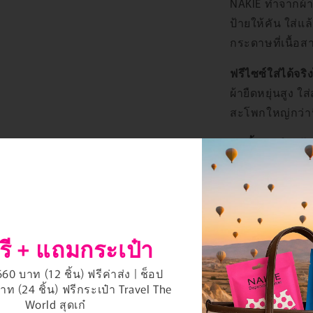
NAKIE ทำจากผ้าท
ป้ายให้คัน ใส่แ
กระดาษที่เนื้อส
ฟรีไซซ์ใส่ได้จร
ผ้ายืดหยุ่นสูง ใส
สะโพกใหญ่กว่าน
12 ชิ้นพอสำหรับท
ทริป 8-10 วันอย่า
อาทิตย์ที่เดินเย
ใช้กับผ้าอนามัย
ได้ค่ะ เนื้อผ้า
รี + แถมกระเป๋า
ชั้นในปกติค่ะ
0 บาท (12 ชิ้น) ฟรีค่าส่ง | ช็อป
เก็บได้นานแค่ไ
ท (24 ชิ้น) ฟรีกระเป๋า Travel The
แต่ละชิ้นผนึกแน
World สุดเก๋