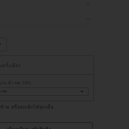
เพิ่ม
ปริมาณ
ครั้งเดียว
สำหรับ
NAKIE
ชุด
งประจำ ลด 10%
12
ชิ้น
(BLACK)
 ข้าม หรือยกเลิกได้ทุกเมื่อ
(จัด
ส่ง
ฟรี)
เพิ่มลงในตะกร้าสินค้า