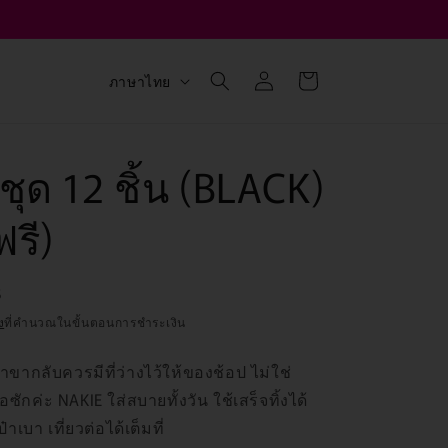
เข้าสู่
ตะกร้า
ภ
ภาษาไทย
ระบบ
สินค้า
า
ษ
า
ชุด 12 ชิ้น (BLACK)
ฟรี)
B
ง
ที่คำนวณในขั้นตอนการชำระเงิน
เป๋าขากลับควรมีที่ว่างไว้ให้ของช้อป ไม่ใช่
อซักค่ะ NAKIE ใส่สบายทั้งวัน ใช้เสร็จทิ้งได้
าเบา เที่ยวต่อได้เต็มที่