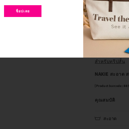
หรือปีหน้าได้ส
ค่ะ
ช็อปเลย
สั่งยังไงได้บ้าง
ชำระผ่านบัตรเครด
ไทย หรือสั่งผ่า
เลือกดูแพ็คอื่น:
สำหรับทริปสั้น
NAKIE สะอาด สะ
[Product barcode: 8
คุณสมบัติ
สะอาด