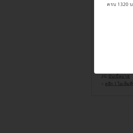
ลิป บาล์ม ห
ครบ 1320 บา
ที่อุดหู (Ear p
ทิชชู่เปียก (
กรรไกรตัดเล
กระเป๋าจัดระ
หนังสืออ่านเ
ที่ม้วนผม
หมวก
ครีมกันแดด
โลชั่นป้องกั
บับเบิ้ลบาธ
<
ดูอีก 1 ไอเท็มที