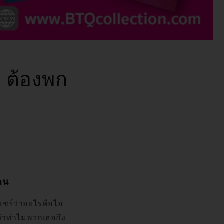
า ต้องพก
คน
แชร์ว่าอะไรคือไอ
ว่าทำไมพวกเธอถึง