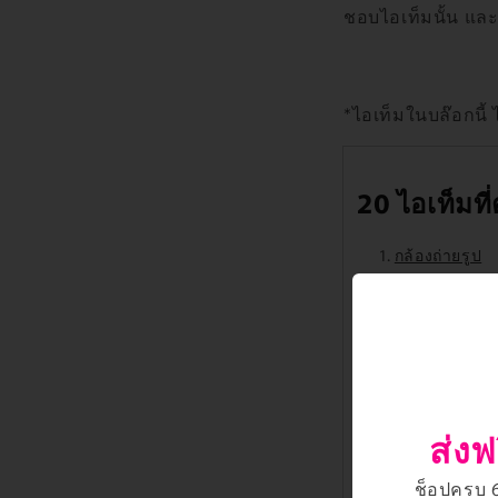
ชอบไอเท็มนั้น และจ
*ไอเท็มในบล๊อกนี้
20 ไอเท็มที่
กล้องถ่ายรูป
กล้องถ่าย vlo
แว่นกันแดด
พาวเวอร์แบงค
แก้วน้ำส่วนตัว
สำลีเช็ดหน้า 
ที่ลบเครื่องสำ
ส่งฟ
กระจกพกพา (Ji
หวีแปรง Tangl
ช็อปครบ 66