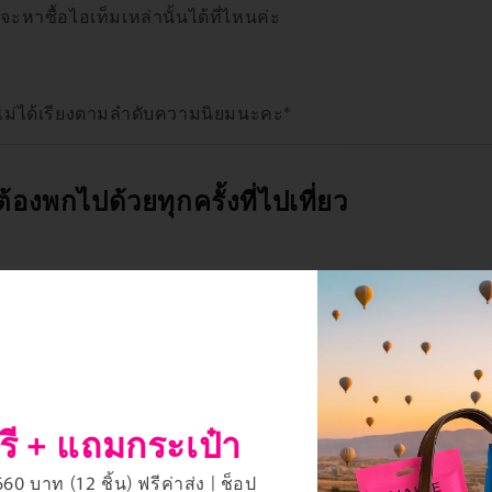
ะหาซื้อไอเท็มเหล่านั้นได้ที่ไหนค่ะ
 ไม่ได้เรียงตามลำดับความนิยมนะคะ*
ต้องพกไปด้วยทุกครั้งที่ไปเที่ยว
g (Action camera)
์ (Power bank)
 (Stojo)
(Aime)
องค์ (Maybelline)
รี + แถมกระเป๋า
ll Stuart)
e Teezer
0 บาท (12 ชิ้น) ฟรีค่าส่ง | ช็อป