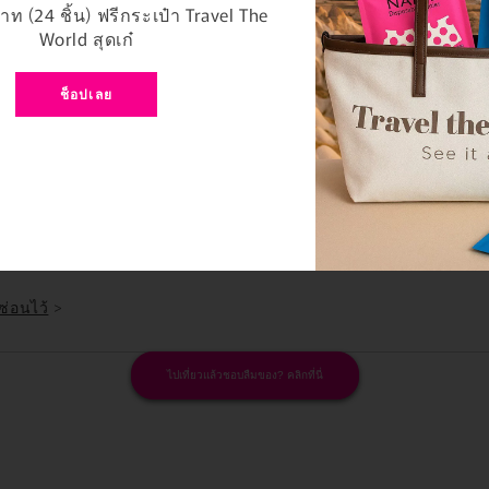
รือวาสลีนทาปาก
ท (24 ชิ้น) ฟรีกระเป๋า Travel The
lugs)
World สุดเก๋
Tissue wipes หรือ baby wipes)
็บ
ช็อปเลย
เบียบเสื้อผ้า (Bag organizer)
ล่น
นสิว (d program)
่ซ่อนไว้
>
ไปเที่ยวแล้วชอบลืมของ? คลิกที่นี่