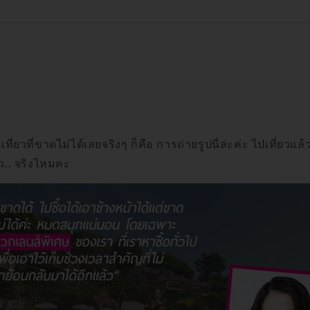
ี่ยวที่ขาดไม่ได้เลยจริงๆ ก็คือ การถ่ายรูปนี่ล่ะค่ะ ไปเที่ยวแล
ยว.. จริงไหมคะ