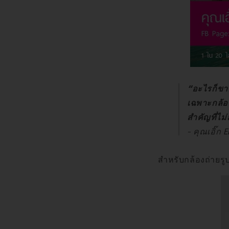
“อะไรก็ขาด
เฉพาะกล้
สำคัญที่ไม
- คุณเอิ๊ก 
สำหรับกล้องถ่ายรูป